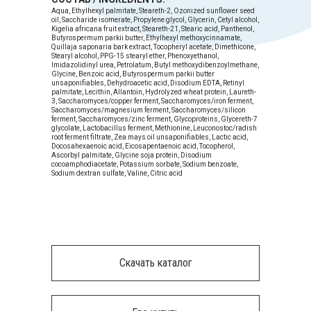
Aqua, Ethylhexyl palmitate, Steareth-2, Ozonized sunflower seed
oil, Saccharide isomerate, Propylene glycol, Glycerin, Cetyl alcohol,
Kigelia africana fruit extract, Steareth-21, Stearic acid, Panthenol,
Butyrospermum parkii butter, Ethylhexyl methoxycinnamate,
Quillaja saponaria bark extract, Tocopheryl acetate, Dimethicone,
Stearyl alcohol, PPG-15 stearyl ether, Phenoxyethanol,
Imidazolidinyl urea, Petrolatum, Butyl methoxydibenzoylmethane,
Glycine, Benzoic acid, Butyrospermum parkii butter
unsaponifiables, Dehydroacetic acid, Disodium EDTA, Retinyl
palmitate, Lecithin, Allantoin, Hydrolyzed wheat protein, Laureth-
3, Saccharomyces/copper ferment, Saccharomyces/iron ferment,
Saccharomyces/magnesium ferment, Saccharomyces/silicon
ferment, Saccharomyces/zinc ferment, Glycoproteins, Glycereth-7
glycolate, Lactobacillus ferment, Methionine, Leuconostoc/radish
root ferment filtrate, Zea mays oil unsaponifiables, Lactic acid,
Docosahexaenoic acid, Eicosapentaenoic acid, Tocopherol,
Ascorbyl palmitate, Glycine soja protein, Disodium
cocoamphodiacetate, Potassium sorbate, Sodium benzoate,
Sodium dextran sulfate, Valine, Citric acid
Скачать каталог