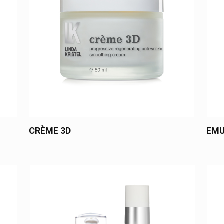
CRÈME 3D
EMU