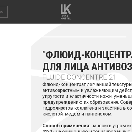
ом
"ФЛЮИД-КОНЦЕНТР
ДЛЯ ЛИЦА АНТИВО
FLUIDE CONCENTRE 21
Флюид-концентрат легчайшей текстур
антивозрастным и увлажняющим дейст
упругости и эластичности кожи, умен
предупреждению их образования. Сод
гидролизатов коллагена и эластина в с
кислотой, медом и пантенолом.
Способ применения:
наносить утром и
№21» на очищенную и тонизированную к