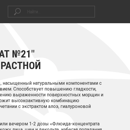
АТ №21"
ЗРАСТНОЙ
ы, насыщенный натуральными компонентами с
вием. Способствует повышению гладкости,
ьшению выраженности поверхностных морщин и
ержит высокоактивную комбинацию
очетании с экстрактом алоэ, гиалуроновой
/или вечером 1-2 дозы «Флюида-концентрата
ожу лица, шеи и декольте, избегая попадания