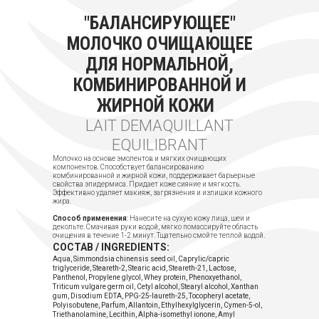
"БАЛАНСИРУЮЩЕЕ"
МОЛОЧКО ОЧИЩАЮЩЕЕ
ДЛЯ НОРМАЛЬНОЙ,
КОМБИНИРОВАННОЙ И
ЖИРНОЙ КОЖИ
LAIT DEMAQUILLANT
EQUILIBRANT
Молочко на основе эмолентов и мягких очищающих
компонентов. Способствует балансированию
комбинированной и жирной кожи, поддерживает барьерные
свойства эпидермиса. Придает коже сияние и мягкость.
Эффективно удаляет макияж, загрязнения и излишки кожного
жира.
Способ применения
: Нанесите на сухую кожу лица, шеи и
декольте. Смачивая руки водой, мягко помассируйте область
очищения в течение 1-2 минут. Тщательно смойте теплой водой.
СОСТАВ / INGREDIENTS:
Aqua, Simmondsia chinensis seed oil, Caprylic/capric
triglyceride, Steareth-2, Stearic acid, Steareth-21, Lactose,
Panthenol, Propylene glycol, Whey protein, Phenoxyethanol,
Triticum vulgare germ oil, Cetyl alcohol, Stearyl alcohol, Xanthan
gum, Disodium EDTA, PPG-25-laureth-25, Tocopheryl acetate,
Polyisobutene, Parfum, Allantoin, Ethylhexylglycerin, Cymen-5-ol,
Triethanolamine, Lecithin, Alpha-isomethyl ionone, Amyl