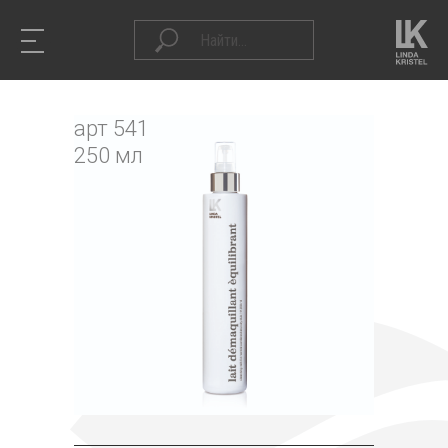
арт 541
250 мл