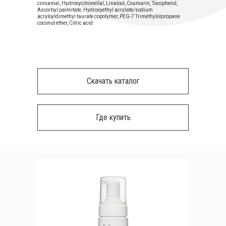
cinnamal, Hydroxycitronellal, Linalool, Coumarin, Tocopherol,
Ascorbyl palmitate, Hydroxyethyl acrylate/sodium
acryloyldimethyl taurate copolymer, PEG-7 Trimethylolpropane
coconut ether, Citric acid
Скачать каталог
Где купить